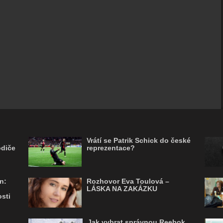
Vrátí se Patrik Schick do české
odiče
reprezentace?
n:
Rozhovor Eva Toulová –
LÁSKA NA ZAKÁZKU
sti
Jak vybrat správnou Reebok