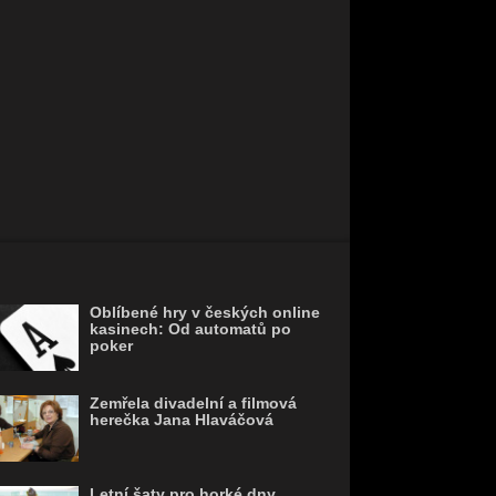
Oblíbené hry v českých online
kasinech: Od automatů po
poker
Zemřela divadelní a filmová
herečka Jana Hlaváčová
Letní šaty pro horké dny