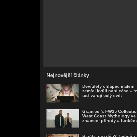
Nejnovější články
Devítiletý chlapec málem
zemřel kvůli nabíječce – r
teď varují celý svět
Gramicci’s FW25 Collectio
West Coast Mythology ve
znamení přírody a funkčno
Hračky pro děti? Jedině z