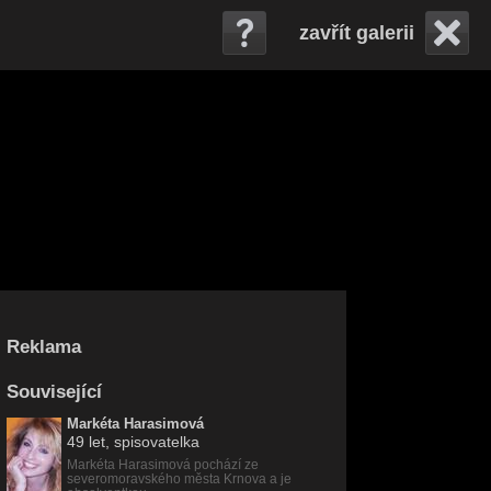
zavřít galerii
Reklama
Související
Markéta Harasimová
49 let
, spisovatelka
Markéta Harasimová pochází ze
severomoravského města Krnova a je