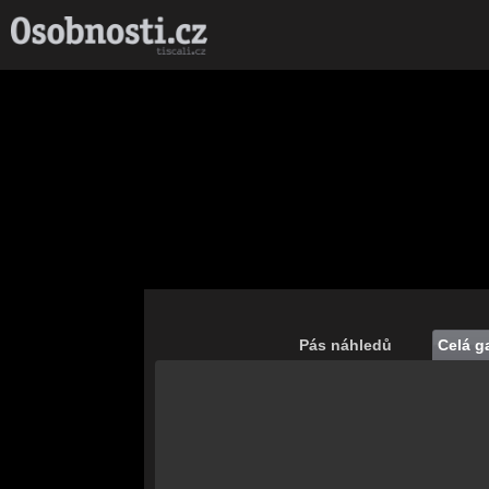
Pás náhledů
Celá ga
Save
Nahrávám celou
galerii...