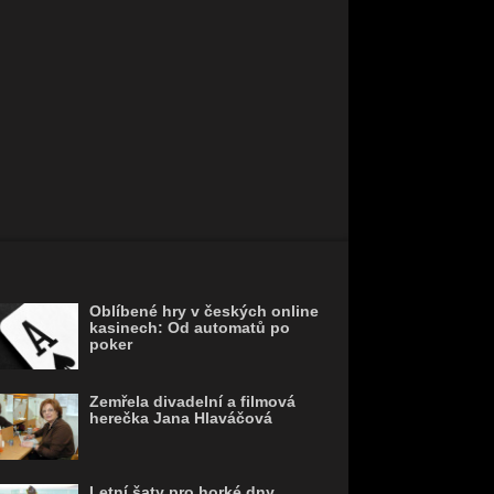
Oblíbené hry v českých online
kasinech: Od automatů po
poker
Zemřela divadelní a filmová
herečka Jana Hlaváčová
Letní šaty pro horké dny