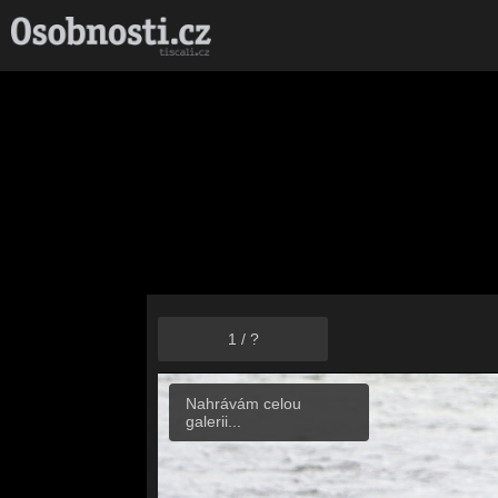
1
/
?
Nahrávám celou
galerii...