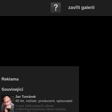
zavřít galerii
Reklama
Související
Jan Tománek
48 let
, režisér, producent, spisovatel
V roce 1996 dokončil střední
uměleckoprůmyslovou školu Václava