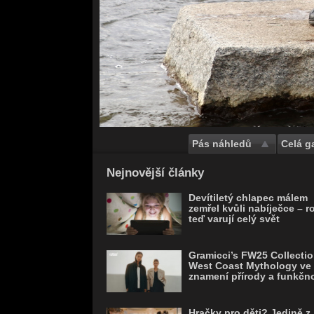
Pás náhledů
Celá ga
Save
Nejnovější články
Devítiletý chlapec málem
zemřel kvůli nabíječce – r
teď varují celý svět
Gramicci’s FW25 Collectio
West Coast Mythology ve
znamení přírody a funkčno
Hračky pro děti? Jedině z