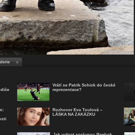
lerie
Vrátí se Patrik Schick do české
odiče
reprezentace?
n:
Rozhovor Eva Toulová –
LÁSKA NA ZAKÁZKU
sti
Jak vybrat správnou Reebok