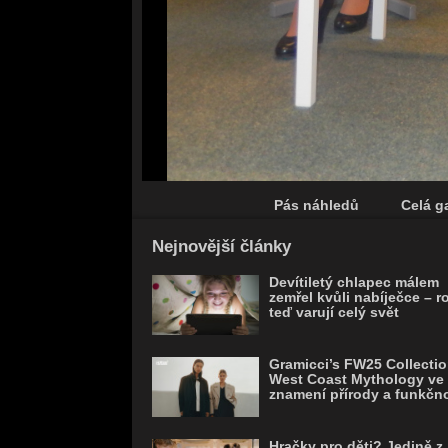
Pás náhledů
Celá ga
Save
Nejnovější články
Devítiletý chlapec málem
zemřel kvůli nabíječce – r
teď varují celý svět
Gramicci’s FW25 Collectio
West Coast Mythology ve
znamení přírody a funkčno
Hračky pro děti? Jedině z