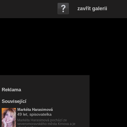
zavřít galerii
Reklama
Související
Markéta Harasimová
49 let
, spisovatelka
Markéta Harasimová pochází ze
severomoravského města Krnova a je