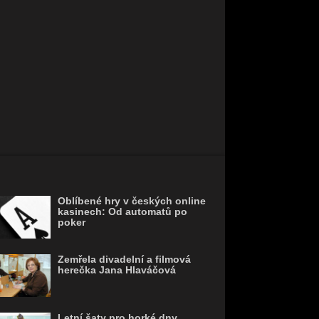
Oblíbené hry v českých online
kasinech: Od automatů po
poker
Zemřela divadelní a filmová
herečka Jana Hlaváčová
Letní šaty pro horké dny