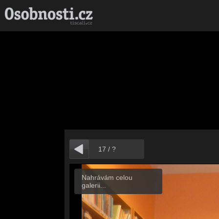
17
/
?
Nahrávám celou
galerii...