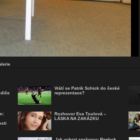
lerie
Vrátí se Patrik Schick do české
odiče
reprezentace?
n:
Rozhovor Eva Toulová –
LÁSKA NA ZAKÁZKU
sti
Jak vybrat správnou Reebok