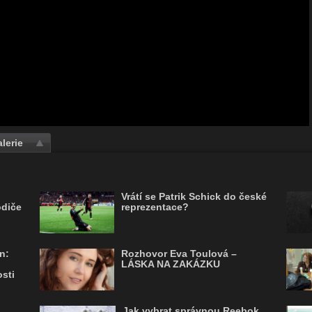
lerie
Vrátí se Patrik Schick do české
odiče
reprezentace?
n:
Rozhovor Eva Toulová –
LÁSKA NA ZAKÁZKU
sti
Jak vybrat správnou Reebok