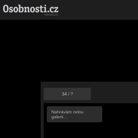
34
/
?
Nahrávám celou
galerii...