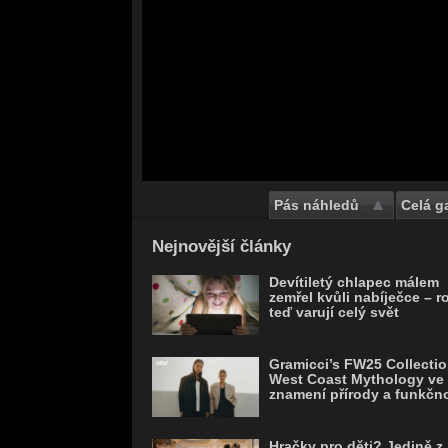
Pás náhledů
Celá ga
Save
Nejnovější články
Devítiletý chlapec málem
zemřel kvůli nabíječce – r
teď varují celý svět
Gramicci’s FW25 Collectio
West Coast Mythology ve
znamení přírody a funkčno
Hračky pro děti? Jedině z