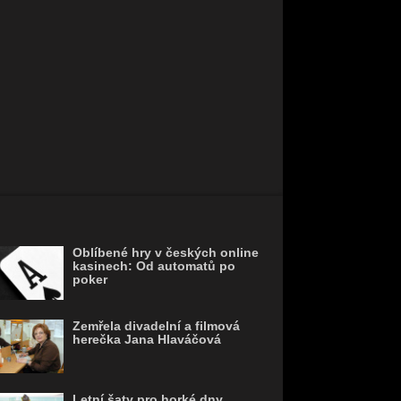
Oblíbené hry v českých online
kasinech: Od automatů po
poker
Zemřela divadelní a filmová
herečka Jana Hlaváčová
Letní šaty pro horké dny