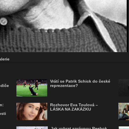
lerie
Vrátí se Patrik Schick do české
odiče
reprezentace?
n:
Rozhovor Eva Toulová –
LÁSKA NA ZAKÁZKU
sti
Jak vybrat správnou Reebok