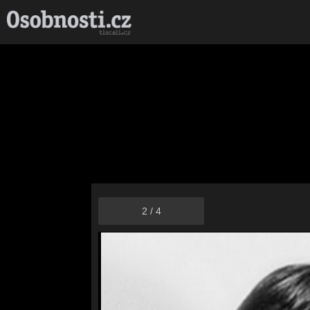
2
/
4