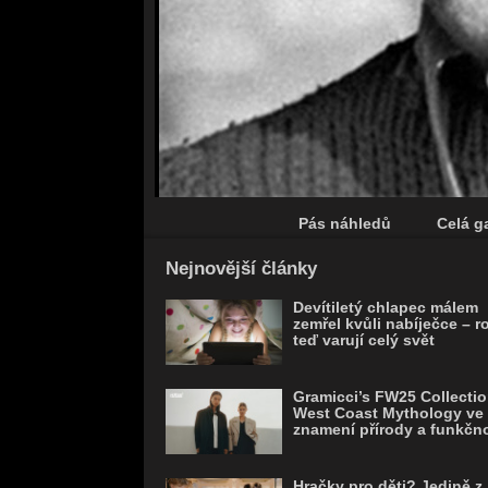
Pás náhledů
Celá ga
Save
Nejnovější články
Devítiletý chlapec málem
zemřel kvůli nabíječce – r
teď varují celý svět
Gramicci’s FW25 Collectio
West Coast Mythology ve
znamení přírody a funkčno
Hračky pro děti? Jedině z