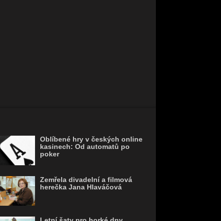
Oblíbené hry v českých online
kasinech: Od automatů po
poker
Zemřela divadelní a filmová
herečka Jana Hlaváčová
Letní šaty pro horké dny