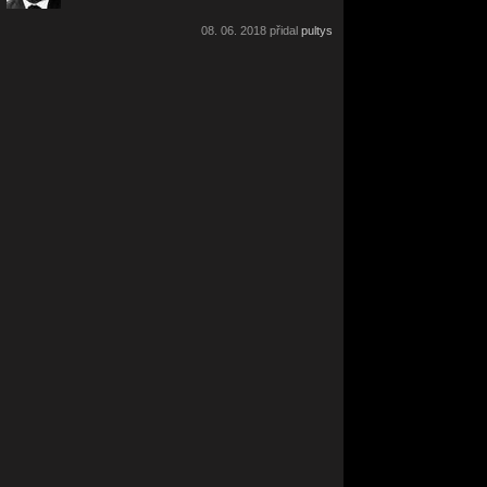
08. 06. 2018 přidal
pultys