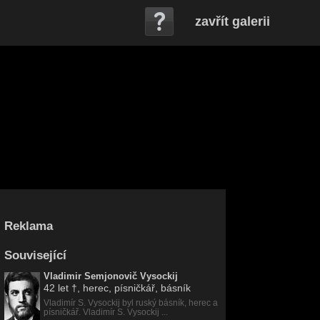
zavřít galerii
Reklama
Související
Vladimir Semjonovič Vysockij
42 let
†, herec, písničkář, básník
Vladimír S. Vysockij byl ruský básník, herec a
písničkář. Vladimír S. Vysockij ...